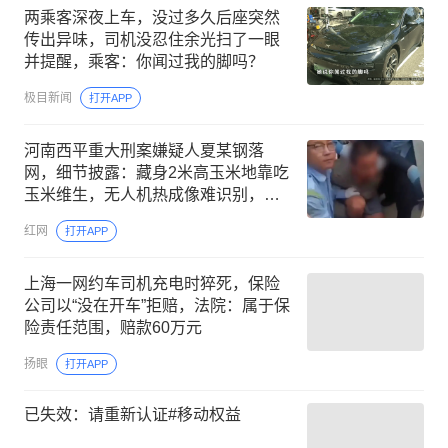
两乘客深夜上车，没过多久后座突然
传出异味，司机没忍住余光扫了一眼
并提醒，乘客：你闻过我的脚吗？
极目新闻
打开APP
河南西平重大刑案嫌疑人夏某钢落
网，细节披露：藏身2米高玉米地靠吃
玉米维生，无人机热成像难识别，因
玉米地异动被发现
红网
打开APP
上海一网约车司机充电时猝死，保险
公司以“没在开车”拒赔，法院：属于保
险责任范围，赔款60万元
扬眼
打开APP
已失效：请重新认证#移动权益