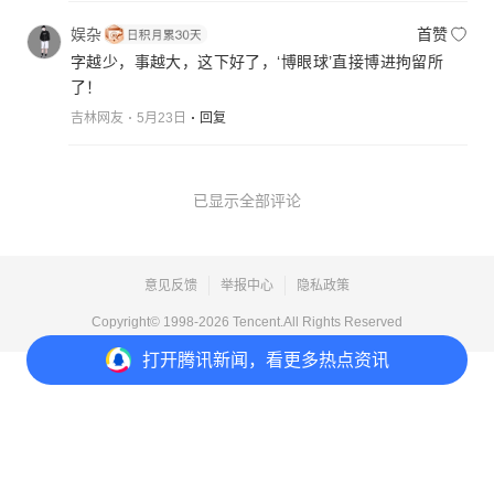
娱杂
首赞
字越少，事越大，这下好了，‘博眼球’直接博进拘留所
了！
吉林网友
5月23日
回复
已显示全部评论
意见反馈
举报中心
隐私政策
Copyright© 1998-
2026
Tencent.All Rights Reserved
打开
腾讯新闻，看更多热点资讯
打开
APP参与讨论
5
5
收藏
9