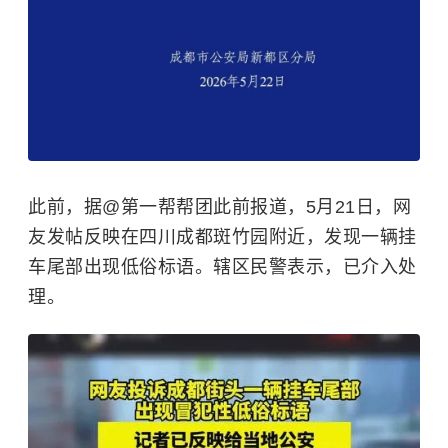
此前，据@第一帮帮团此前报道，5月21日，网
友发帖反映在四川成都斑竹园附近，发现一辆挂
车尾部出现低俗标语。辖区民警表示，已介入处
理。