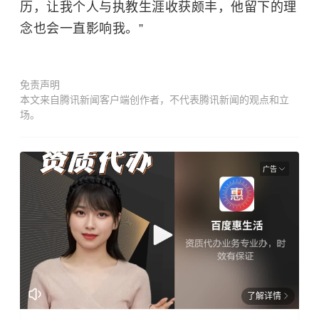
历，让我个人与执教生涯收获颇丰，他留下的理
念也会一直影响我。”
免责声明
本文来自腾讯新闻客户端创作者，不代表腾讯新闻的观点和立
场。
广告
了解详情