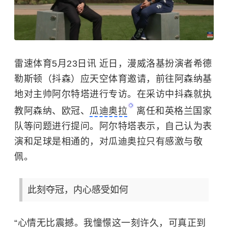
雷速体育5月23日讯 近日，漫威洛基扮演者希德
勒斯顿（抖森）应天空体育邀请，前往阿森纳基
地对主帅阿尔特塔进行专访。在采访中抖森就执
教阿森纳、欧冠、
瓜迪奥拉
离任和英格兰国家
队等问题进行提问。阿尔特塔表示，自己认为表
演和足球是相通的，对瓜迪奥拉只有感激与敬
佩。
此刻夺冠，内心感受如何
“心情无比震撼。我憧憬这一刻许久，可真正到