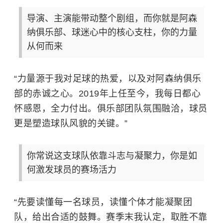
导演、主演能带动整个剧组，而你就是阿森
纳俱乐部、球迷心中的核心支柱，你的力量
从何而来
“力量源于我对足球的热爱，以及对阿森纳俱乐
部的赤诚之心。2019年上任至今，我每日都心
怀感恩，全力付出。俱乐部团队氛围融洽，球员
更是塑造球队风貌的关键。”
你常说这支球队依靠斗志与凝聚力，你是如
何激发球员的赛场活力
“先要读懂每一名球员，读懂个体才能凝聚团
队，给出合适的鼓舞。赛季末我认定，取胜不靠