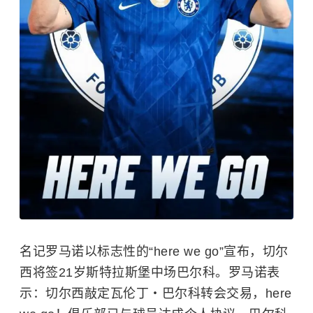
名记罗马诺以标志性的“here we go”宣布，切尔
西将签21岁斯特拉斯堡中场巴尔科。罗马诺表
示：切尔西敲定瓦伦丁・巴尔科转会交易，here