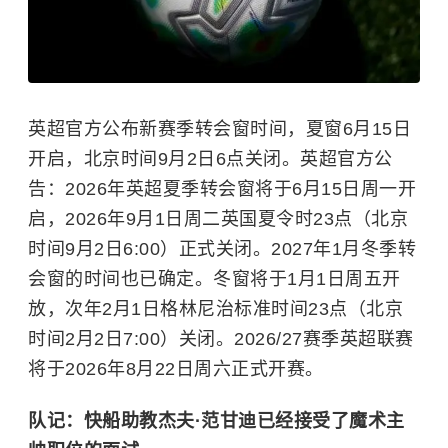
英超官方公布新赛季转会窗时间，夏窗6月15日
开启，北京时间9月2日6点关闭。英超官方公
告：2026年英超夏季转会窗将于6月15日周一开
启，2026年9月1日周二英国夏令时23点（北京
时间9月2日6:00）正式关闭。2027年1月冬季转
会窗的时间也已确定。冬窗将于1月1日周五开
放，次年2月1日格林尼治标准时间23点（北京
时间2月2日7:00）关闭。2026/27赛季英超联赛
将于2026年8月22日周六正式开赛。
队记：快船助教杰夫·范甘迪已经接受了魔术主