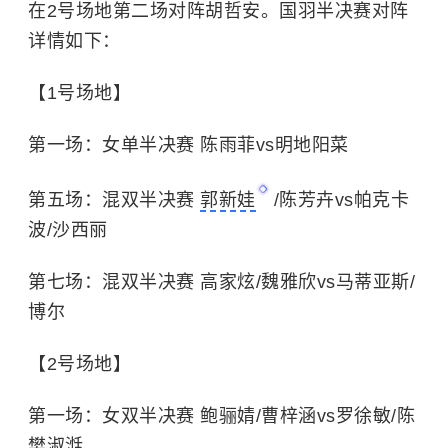
在2号场地第二场对阵胡哲安。国羽半决赛对阵
详情如下：
【1号场地】
第一场：女单半决赛 陈雨菲vs明地阳菜
第五场：混双半决赛
郭新娃
/陈芳卉vs帕克卡
波/沙西丽
第七场：混双半决赛 高家炫/魏雅欣vs马蒂亚斯/
博尔
【2号场地】
第一场：女双半决赛 鲍骊婧/曹梓涵vs罗徐敏/陈
樊淑湉