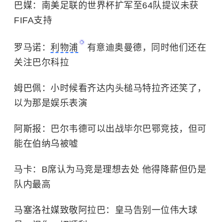
巴媒：南美足联的世界杯扩军至64队提议未获
FIFA支持
罗马诺：
利物浦
有意迪奥曼德，同时他们还在
关注巴尔科拉
姆巴佩：小时候看齐达内头槌马特拉齐还笑了，
以为那是娱乐表演
阿斯报：巴尔韦德可以出战毕尔巴鄂竞技，但可
能在伯纳乌被嘘
马卡：B席认为马竞是理想去处 他得降薪但仍是
队内最高
马塞洛社媒致敬阿拉巴：皇马告别一位伟大球