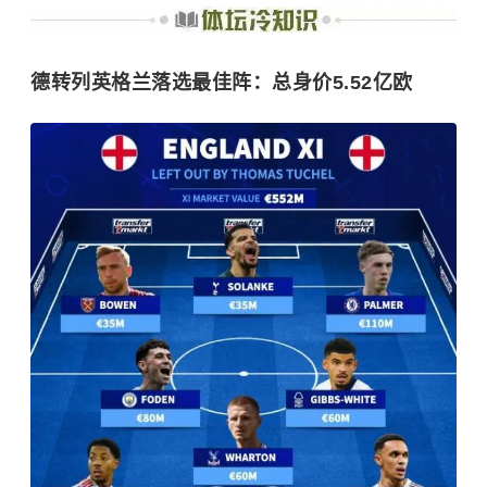
德转列英格兰落选最佳阵：总身价5.52亿欧