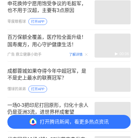
申花换帅宁愿用饱受争议的毛毅军，
也不用于汉超，主要有3点原因
零度眼看球
打开APP
百万保额全覆盖，医疗险全面升级！
国寿魔方，用心守护健康生活！
00:06
广告
鼎立健康小助手
了解详情
成都蓉城如果夺得今年中超冠军，是
不是史上最水的联赛冠军？
懂球的弟弟
打开APP
一场0-3把印尼打回原形，归化十余人
仍是亚洲3流，进世界杯成奢望
打开
腾讯新闻，看更多热点资讯
足球转会窗
打开APP