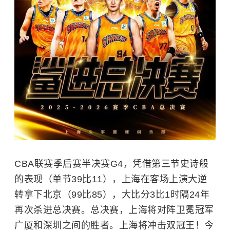
CBA联赛季后赛半决赛G4，凭借第三节史诗般
的表现（单节39比11），上海在客场上演大逆
转拿下北京（99比85），大比分3比1时隔24年
再次杀进总决赛。总决赛，上海将对阵卫冕冠军
广厦和深圳之间的胜者。上海将冲击双冠王！今