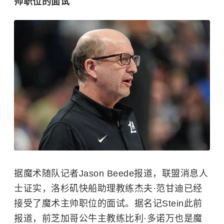
帅职位的面试
据魔术随队记者Jason Beede报道，联盟消息人
士证实，洛杉矶快船助理教练杰夫·范甘迪已经
接受了魔术主帅职位的面试。据名记Stein此前
报道，前芝加哥公牛主教练比利·多诺万也是魔