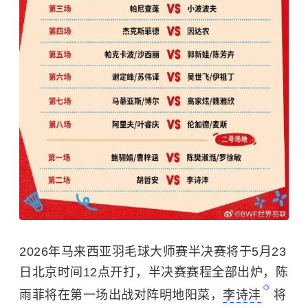
2026年马来西亚羽毛球大师赛半决赛将于5月23
日北京时间12点开打，半决赛赛程全部出炉，陈
雨菲将在第一场出战对阵明地阳菜，
李诗沣
将