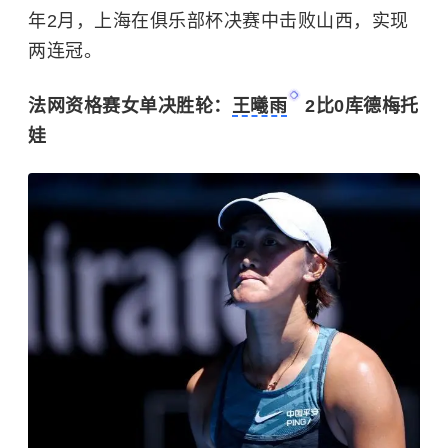
年2月，上海在俱乐部杯决赛中击败山西，实现
两连冠。
法网资格赛女单决胜轮：
王曦雨
2比0库德梅托
娃