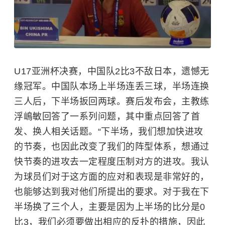
U17亚洲杯决赛，中国队2比3不敌日本，遗憾无
缘冠军。中国队本场上半场连丢三球，半场连换
三人后，下半场扳回两球。赛后发布会，主教练
浮嶋敏回答了一系列问题，其中重点回答了首
发、换人相关话题。“下半场，我们想加快进攻
的节奏，也因此改变了我们的阵型体系，想通过
快节奏的进攻去一定程度压制对方的进攻。我认
为球员们对于这方面的应对和表现是非常好的，
也能够达到我对他们所提出的要求。对于我在下
半场换了三个人，主要是因为上半场的比分是0
比3，我们必须要做出相应的反扑的措施，因此