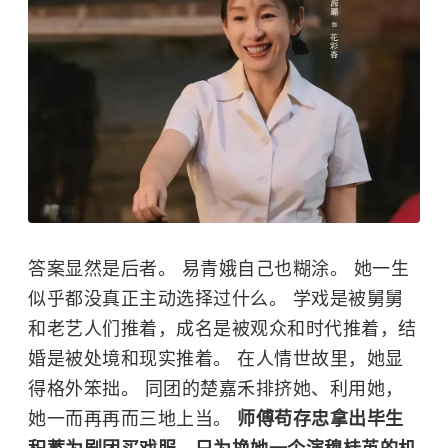
答案显然是后者。 易青娥自己也糊涂。 她一生
似乎都没真正主动选择过什么。 学戏是被舅舅
和老艺人们推着，成名是被观众和时代推着，结
婚是被处境和现实推着。 在人情世故里，她显
得格外笨拙。 同团的楚嘉禾排挤她、利用她，
她一而再再而三地上当。
师傅苟存忠拿出毕生