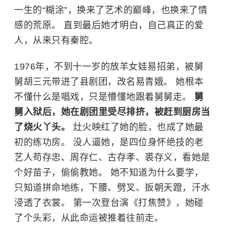
一生的“糊涂”，换来了艺术的巅峰，也换来了情
感的荒原。 直到最后她才明白，自己真正的爱
人，从来只有秦腔。
1976年，不到十一岁的放羊女娃易招弟，被舅
舅胡三元带进了县剧团，改名易青娥。 她根本
不懂什么是唱戏，只是懵懂地跟着舅舅走。
舅
舅入狱后，她在剧团里受尽排挤，被赶到厨房当
了烧火丫头。
灶火映红了她的脸，也成了她最
初的练功房。 没人逼她，是四位身怀绝技的老
艺人苟存忠、周存仁、古存孝、裘存义，看她是
个好苗子，偷偷教她。 她不知道为什么要学，
只知道拼命地练，下腰、劈叉、扳朝天蹬，汗水
浸透了衣裳。 第一次登台演《打焦赞》，她碰
了个头彩，从此命运被推着往前走。