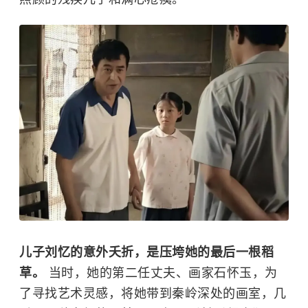
儿子刘忆的意外夭折，是压垮她的最后一根稻
草。
当时，她的第二任丈夫、画家石怀玉，为
了寻找艺术灵感，将她带到
秦岭
深处的画室，几