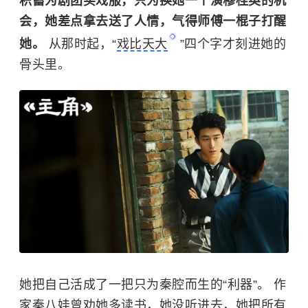
积蓄为剧团买戏服，只为换她一个演穆桂英的机
会，她差点拿去送了人情，气得师傅一棍子打醒
她。
从那时起，“
戏比天大
”四个字才刻进她的
骨头里。
她把自己活成了一把只为秦腔而生的“利器”。 作
家秦八娃曾劝她多读书，她没听进去，她把所有