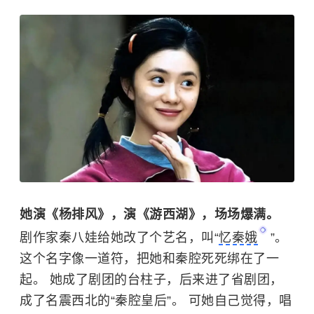
她演《
杨排风
》，演《游西湖》，场场爆满。
剧作家秦八娃给她改了个艺名，叫“
忆秦娥
”。
这个名字像一道符，把她和秦腔死死绑在了一
起。 她成了剧团的台柱子，后来进了省剧团，
成了名震西北的“秦腔皇后”。 可她自己觉得，唱