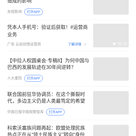
造成的影响
央视新闻
打开APP
凭本人手机号：验证后获取！#运营商
业务
00:15
广告
云启创想运营商
了解详情
【中拉人权圆桌会·专稿8】为何中国与
巴西的发展轨迹在30年间逆转？
人大重阳
打开APP
联合国前驻华协调员：在这个撕裂时
代，多边主义仍是人类最笃定的希望
中国日报中国观察智库
打开APP
科索沃塞族问题再起：欧盟处理民族
热点正在从“领土民族主义”转向“身份