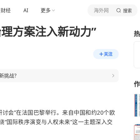
财经
AI
更多
海外网
搜索
治理方案注入新动力”
热
关注
新挑战？
作
人权研讨会”在法国巴黎举行。来自中国和约20个欧
绕“国际秩序演变与人权未来”这一主题深入交