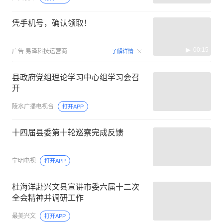
凭手机号，确认领取！
00:15
广告
易泽科技运营商
了解详情
县政府党组理论学习中心组学习会召
开
陵水广播电视台
打开APP
十四届县委第十轮巡察完成反馈
宁明电视
打开APP
杜海洋赴兴文县宣讲市委六届十二次
全会精神并调研工作
最美兴文
打开APP