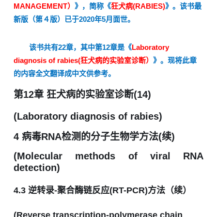
MANAGEMENT）
》，简称《
狂犬病
(RABIES)
》。该书最
新版（第４版）已于
2020年5月面世。
该书共有
22章，其中第1
2
章是《
Laboratory
diagnosis of rabies
(狂犬病的实验室诊断）
》。现将此章
的内容全文翻译成中文供参考。
第12章 狂犬病的实验
室诊断(14)
(Laboratory d
iagnosis of rabies)
4
病毒
RNA
检测的分子生物学方法
(
续
)
(Molecular methods of viral RNA
detection)
4.3
逆转录
-
聚合酶链反应
(RT-PCR)
方法
（续）
(Reverse transcription-polymerase chain