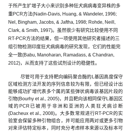
于所产生扩增子大小来识别多种狂犬病病毒变异
株
的多
重
PCR方法(Nadin-Davis, Huang, & Wandeler, 1996;
Nel, Bingham, Jacobs, & Jaftha, 1998; Rohde, Neill,
Clark, & Smith, 1997)。虽然很少有研究比较使用不同
RT-PCR方法的结果，但一项使用其他研究者描述的三
组引物检测印度狂犬病病毒的研究发现，它们的性能完
全一致(Babu, Manoharan, Ramadass, & Chandran,
2012)，从而支持了这些试剂设计的稳健性。
尽管可用于支持靶向编码聚合酶的
L基因高度保守
区域检测方法开发的序列信息较为有限，但已经设计出
能够成功扩增代表多个属的某些弹状病毒该基因片段的
引物(Bourhy et al., 2005)，并且靶向该相同保守L基因区
域的PCR已被用于非洲和亚洲的人类狂犬病诊断
(Dacheux et al., 2008)。大多数常规进行RT-PCR的实
验室会保留多种引物组合，并可能应用两对或更多引物
对来评估特定标本，同时充分考虑样本来源以及标本可