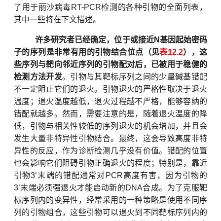
了用于丽沙病毒RT-PCR检测的各种引物的全面列表，
其中一些将在下文描述。
许多研究者已经确定，位于或接近
N基因起始密码
子的序列是非常有用的引物结合位点（见
表
12.2
），这
些序列与靶向邻近序列的引物配对后，已被用于稳健的
检测方法开发
。引物与其靶标序列之间的少量碱基错配
不一定阻止它们的退火。引物退火的严格性取决于退火
温度；退火温度越低，退火过程越不严格，能够容纳的
错配就越多。然而，需要注意的是，随着退火温度的降
低，引物与相关性较低的序列退火的机会增加，并且会
发生大量非特异性引物结合。最终，这会导致高度非特
异性的反应，作为诊断检测几乎没有价值。错配的位置
也会影响它们阻碍引物正确退火的程度；特别是，靠近
引物
3
‘
末端的错配通常对
PCR高度有害，因为引物的
3
’
末端必须强退火才能启动新的
DNA合成。为了克服靶
标序列内的变异性，经常采用的一种策略是使用不同序
列的引物组合，这些引物可以退火到不同靶标序列内的