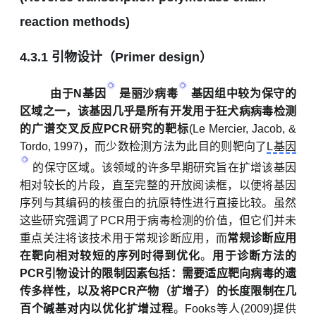
reaction methods)
4.3.1
引物设计
（
Primer design
）
由于
N基因
是
丽沙病毒
基因组中较为保守的
区域之一，该基因几乎是所有开发用于狂犬病病毒检测
的广谱交叉反应PCR研究的靶标
(Le Mercier, Jacob, &
Tordo, 1997)，而少数检测方法为此目的
则
靶向了
L基因
的保守区域。该领域的许多早期研究旨在扩增该基因
相对较长的片段，直至完整的开放阅读框，以便将基因
序列与其编码的核蛋白的抗原特性进行直接比较。虽然
这些研究强调了PCR用于病毒检测的价值，但它们并未
重点
关注将该技术用于常规诊断应用，而
常规诊断应用
在靶向相对较短的序列时得到优化
。
用于诊断方法的
PCR引物设计的限制因素包括：需要适应靶向病毒的遗
传多样性，以及将PCR产物（扩增子）的长度限制在几
百个碱基对内以优化扩增过程
。
Fooks等人(2009)提供