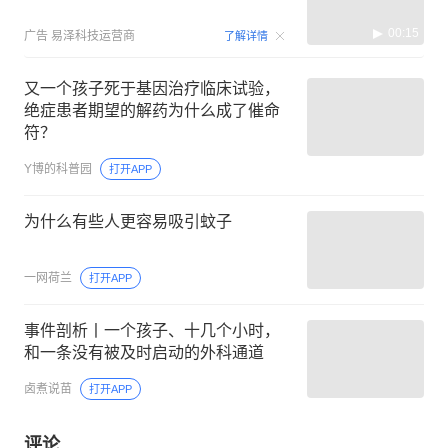
00:15
广告
易泽科技运营商
了解详情
又一个孩子死于基因治疗临床试验，
绝症患者期望的解药为什么成了催命
符？
Y博的科普园
打开APP
为什么有些人更容易吸引蚊子
一网荷兰
打开APP
事件剖析丨一个孩子、十几个小时，
和一条没有被及时启动的外科通道
卤煮说苗
打开APP
评论