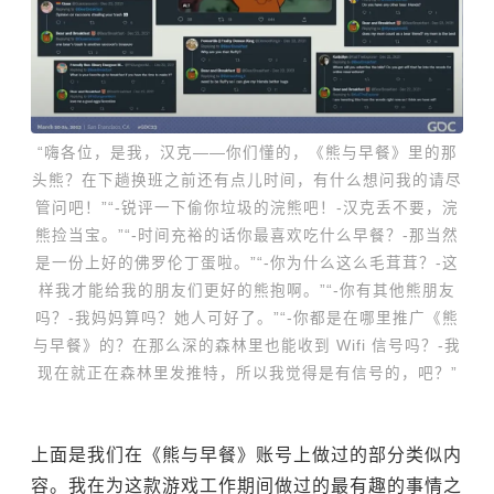
“嗨各位，是我，汉克——你们懂的，《熊与早餐》里的那
头熊？在下趟换班之前还有点儿时间，有什么想问我的请尽
管问吧！”“-锐评一下偷你垃圾的浣熊吧！-汉克丢不要，浣
熊捡当宝。”“-时间充裕的话你最喜欢吃什么早餐？-那当然
是一份上好的佛罗伦丁蛋啦。”“-你为什么这么毛茸茸？-这
样我才能给我的朋友们更好的熊抱啊。”“-你有其他熊朋友
吗？-我妈妈算吗？她人可好了。”“-你都是在哪里推广《熊
与早餐》的？在那么深的森林里也能收到 Wifi 信号吗？-我
现在就正在森林里发推特，所以我觉得是有信号的，吧？”
上面是我们在《熊与早餐》账号上做过的部分类似内
容。我在为这款游戏工作期间做过的最有趣的事情之