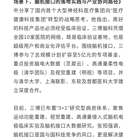
场景下，脑机接口的落地实践与产业协同路径》
中分享了国内首个大型神经科医疗集团向“医疗
健康科技集团”转型的战略思考。他指出，再好
的科技产品也必须经受临床验证，三博脑科凭借
全国10家医院的网络，既是临床验证基地，也是
超级用户和商业化评估平台。围绕脑机接口，三
博参与了总规模计划扩容至5亿元的专项基金，
重点投资脑电大数据（灵犀云）、高通量柔性电
极（清华团队）及视觉重建（明视）等项目，并
与
清华大学
、上海联影、东软及
首都医科大学
建
立深度合作。
目前，三博已布置“3+1”研究型病房体系，聚焦
运动功能重建、视觉重建、高通量侵入式脑机电
极临床实验及脑机接口大数据研究。张阳强调，
脑机接口是国与国科技竞争的风口，更是解决健