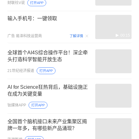
财联社V说
打开APP
输入手机号：一键领取
00:15
广告
易泽科技运营商
了解详情
全球首个AI4S综合操作平台！深企牵
头打造科学智能开放生态
21世纪经济报道
打开APP
AI for Science狂热背后，基础设施正
在成为关键变量
钛媒体APP
打开APP
全国首个脑机接口未来产业集聚区揭
牌一年多，有哪些新产品涌现？