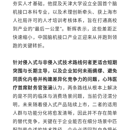
夯实人才基础，他提及天津大学设立全国首个脑
机接口本科专业，以及术理创新牵头、获上海市
人社局许可的人才培训考核体系，旨在打通高校
到产业的“最后一公里”。靳辉表示，这些差距正
快速缩小，中国脑机接口产业正迎来从并跑到领
跑的关键转折。
针对侵入式与非侵入式技术路线何者更适合短期
突围与长期主导，以及企业如何未雨绸缪、避免
同质化内卷并构建差异化竞争力的问题，心玮医
疗首席财务官张涵
认为，两条路线从根本上解决
的是不同的临床与消费场景问题，当前仍泾渭分
明，未来随着侵入式产品陆续上市，二者的适用
人群与功能分化将愈发清晰，因此并不存在简单
的替代竞争，关键在于企业能否在细分场景中匹
配到最合适的技术路径。企业必须回到自身擅长