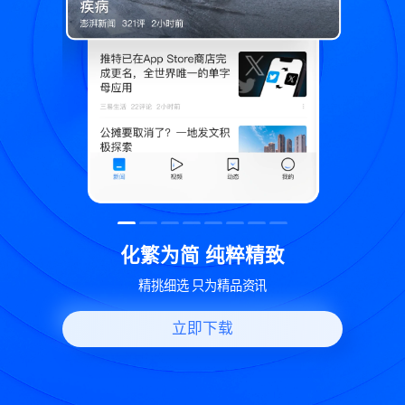
精致
世界变化 热问一下
资讯
好问题好回答 多元视角看问题
立即下载