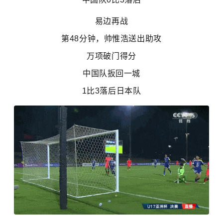
易边再战
第48分钟，帅惟浩送出助攻
万项破门得分
中国队扳回一城
1比3落后日本队