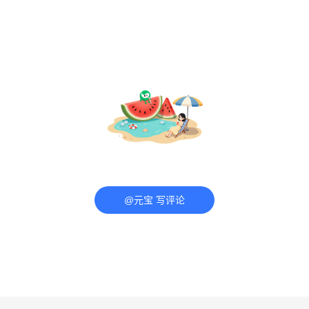
@元宝 写评论