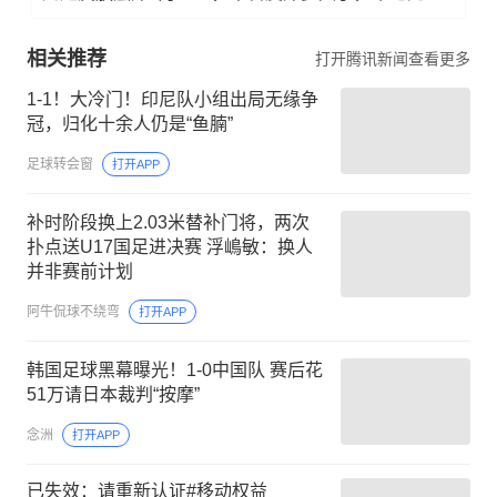
相关推荐
打开腾讯新闻查看更多
1-1！大冷门！印尼队小组出局无缘争
冠，归化十余人仍是“鱼腩”
足球转会窗
打开APP
补时阶段换上2.03米替补门将，两次
扑点送U17国足进决赛 浮嶋敏：换人
并非赛前计划
阿牛侃球不绕弯
打开APP
韩国足球黑幕曝光！1-0中国队 赛后花
51万请日本裁判“按摩”
念洲
打开APP
已失效：请重新认证#移动权益