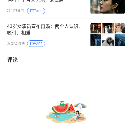
俩打了个昏天黑地，太荒唐了
冷门神剧社
打开APP
43岁女演员宣布再婚：两个人认识、
吸引、相爱
追剧省流侠
打开APP
评论