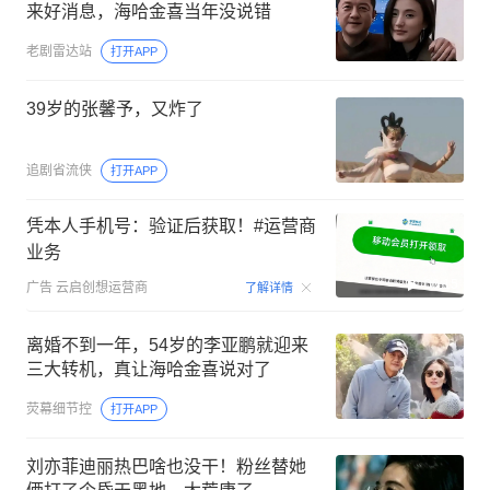
来好消息，海哈金喜当年没说错
老剧雷达站
打开APP
39岁的张馨予，又炸了
追剧省流侠
打开APP
凭本人手机号：验证后获取！#运营商
业务
00:15
广告
云启创想运营商
了解详情
离婚不到一年，54岁的李亚鹏就迎来
三大转机，真让海哈金喜说对了
荧幕细节控
打开APP
刘亦菲迪丽热巴啥也没干！粉丝替她