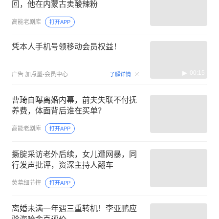
回，他在内蒙古卖酸辣粉
高能老剧库
打开APP
凭本人手机号领移动会员权益！
00:15
广告
加点量-会员中心
了解详情
曹琦自曝离婚内幕，前夫失联不付抚
养费，体面背后谁在买单？
高能老剧库
打开APP
撅腚采访老外后续，女儿遭网暴，同
行发声批评，资深主持人翻车
荧幕细节控
打开APP
离婚未满一年遇三重转机！李亚鹏应