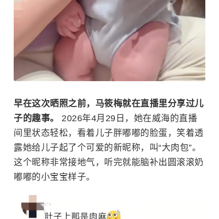
早在这次晒照之前，马筱梅就在直播里分享过儿
子的趣事。
2026年4月29日，她在威海的直播
间里状态轻松，看着儿子胖嘟嘟的脸蛋，笑着透
露她给儿子起了个可爱的新昵称，叫“大肉包”。
这个昵称非常接地气，听完就能脑补出圆滚滚奶
嘟嘟的小宝宝样子。