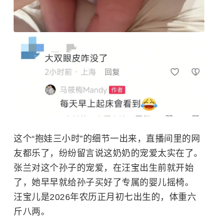
这个“抱娃三小时”的细节一出来，直播间里的网
友都乐了，纷纷留言说这奶奶的宠爱太实在了。
张兰对这个孙子的宠爱，在汪宝出生前就开始
了，她早早就给孙子买好了专属的婴儿摇椅。
汪宝儿是2026年农历正月初七出生的，体重六
斤八两。