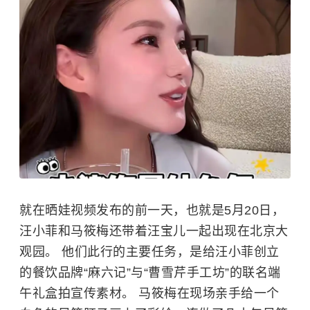
就在晒娃视频发布的前一天，也就是5月20日，
汪小菲和马筱梅还带着汪宝儿一起出现在北京大
观园。 他们此行的主要任务，是给汪小菲创立
的餐饮品牌“麻六记”与“曹雪芹手工坊”的联名端
午礼盒拍宣传素材。 马筱梅在现场亲手给一个