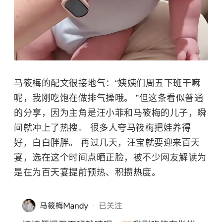
马筱梅的配文很接地气：“姨姨们周五下班干嘛
呢，我刚吃饱在做排气操哦。 ”但这条看似普通
的分享，因为主角是
汪小菲
和马筱梅的儿子，瞬
间就冲上了热搜。 很多人夸马筱梅把娃养得
好，白白胖胖。 再过几天，汪宝就要迎来百天
宴，选在这个时间点晒正脸，被不少网友解读为
是在为百天宴提前预热、积攒热度。