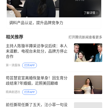
了解详情
调料产品认证，提升品牌竞争力
相关推荐
打开腾讯新闻查看更多
主持人陈璇半蹲采访争议后续：本人
未道歉、电视台未处分，品牌方停止
合作
第一滴露珠
打开APP
苟芸慧官宣离婚恢复单身！因生育分
歧结束7年婚姻，近照美回巅峰
精典剧透社
打开APP
前任撕现任撕了五天，汪小菲一句没