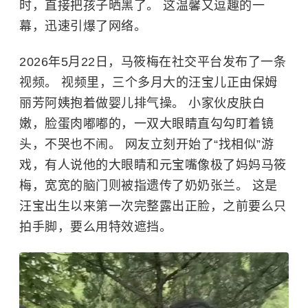
时，直接把孩子晒黑了。 这温馨又逗趣的一
幕，迅速引爆了网络。
2026年5月22日，马筱梅在社交平台发布了一条
视频。 视频里，三个多月大的汪宝儿正由保姆
丽芳阿姨抱着做婴儿排气操。 小家伙皮肤白
嫩，脸蛋肉嘟嘟的，一双大眼睛直勾勾盯着镜
头，不哭也不闹。 网友立刻开始了“找相似”游
戏，有人说他的大眼睛和元宝嘴像极了妈妈马筱
梅，宽宽的脑门则被指遗传了奶奶张兰。 这是
汪宝出生以来第一次完整露出正脸，之前要么只
拍手脚，要么用特效遮挡。