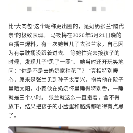
比“大肉包”这个昵称更出圈的，是奶奶张兰“隔代
亲”的极致表现。 马筱梅在2026年5月21日晚的
直播中爆料，有一次她带儿子去张兰家，自己因
为有事耽搁没跟着进去。 等她忙完去接孩子的
时候，发现儿子“黑了一圈”。 她当时还开玩笑地
问：“你是不是去奶奶家种花了？ ”真相特别暖
心，原来是张兰见到孙子太高兴，抱着他在院子
里晒太阳，小家伙在奶奶怀里睡得特别香，一睡
就是三个小时。 张兰就这么一直抱着，舍不得
放下，结果把孩子的小脸蛋和胳膊都晒得有点黑
了。