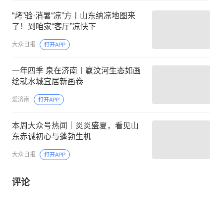
“烤”验·消暑“凉”方丨山东纳凉地图来
了！到咱家“客厅”凉快下
大众日报
打开APP
一年四季 泉在济南丨嬴汶河生态如画
绘就水城宜居新画卷
爱济南
打开APP
本周大众号热闻｜炎炎盛夏，看见山
东赤诚初心与蓬勃生机
大众日报
打开APP
评论