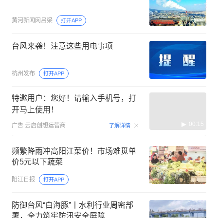
黄河新闻网吕梁
打开APP
台风来袭！注意这些用电事项
杭州发布
打开APP
特邀用户：您好！请输入手机号，打
开马上使用！
00:15
广告
云启创想运营商
了解详情
频繁降雨冲高阳江菜价！市场难觅单
价5元以下蔬菜
阳江日报
打开APP
防御台风“白海豚”丨水利行业周密部
署，全力筑牢防汛安全屏障