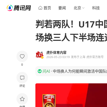
首页
要闻
北京
科技
判若两队！U17中
场换三人下半场连
虎扑体育内容
2026-05-23 03:19
发布于
上海
虎扑官方账号
0
问AI
·
中场换人为何能瞬间激活中国队
评论