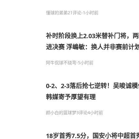
懂球的弟弟
21评论
-1小时前
补时阶段换上2.03米替补门将，两
进决赛 浮嶋敏：换人并非赛前计
阿牛侃球不绕弯
-5小时前
0-2、2-3落后抢七逆转！吴晙诚
韩媒寄予厚望有理
颜小白的篮球梦
3评论
4小时前
18岁首秀7.5分，国安小将中超