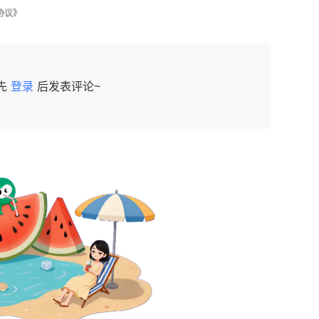
协议》
先
登录
后发表评论~