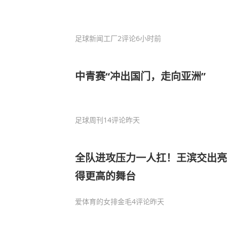
足球新闻工厂
2评论
6小时前
中青赛“冲出国门，走向亚洲”
足球周刊
14评论
昨天
全队进攻压力一人扛！王滨交出亮
得更高的舞台
爱体育的女排金毛
4评论
昨天