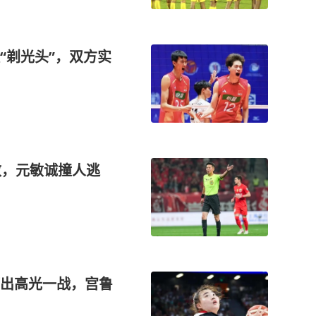
“剃光头”，双方实
效，元敏诚撞人逃
出高光一战，宫鲁