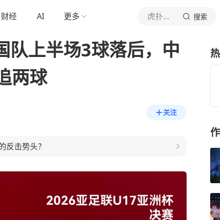
财经
AI
更多
虎扑体育内容
搜索
国队上半场3球落后，中
热
追两球
关注
作
的反击势头？