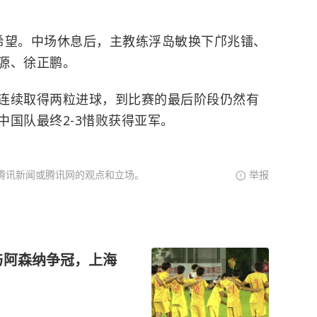
希望。中场休息后，主教练浮岛敏换下邝兆镭、
源、徐正鹏。
连续取得两粒进球，到比赛的最后阶段仍然有
国队最终2-3惜败获得亚军。
腾讯新闻或腾讯网的观点和立场。
举报
赛与阿森纳争冠，上海