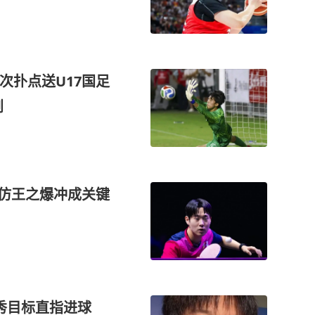
次扑点送U17国足
划
模仿王之爆冲成关键
首秀目标直指进球