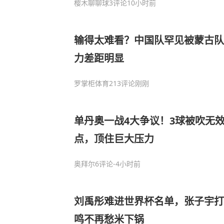
樱木聊聊球
3评论
10小时前
输得太难看？中国队罕见被蒙古队
力差距明显
罗掌柜体育
213评论
刚刚
单丹奥一战4大争议！3球被吹无
点，顶住巨大压力
奥拜尔
6评论
-4小时前
刘禹彤难进世界杯名单，张子宇打
鸣不再愁米下锅