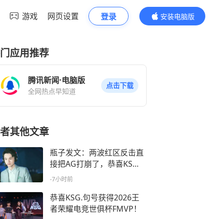
游戏
网页设置
登录
安装电脑版
内容更精彩
门应用推荐
腾讯新闻·电脑版
点击下载
全网热点早知道
者其他文章
瓶子发文：两波红区反击直
接把AG打崩了，恭喜KS
G！！！
-7小时前
恭喜KSG.句号获得2026王
者荣耀电竞世俱杯FMVP！