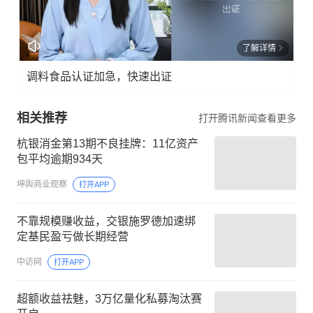
了解详情
调料食品认证加急，快速出证
相关推荐
打开腾讯新闻查看更多
杭银消金第13期不良挂牌：11亿资产
包平均逾期934天
坤舆商业观察
打开APP
不靠规模赚收益，交银施罗德加速绑
定基民盈亏做长期经营
中访网
打开APP
超额收益祛魅，3万亿量化私募淘汰赛