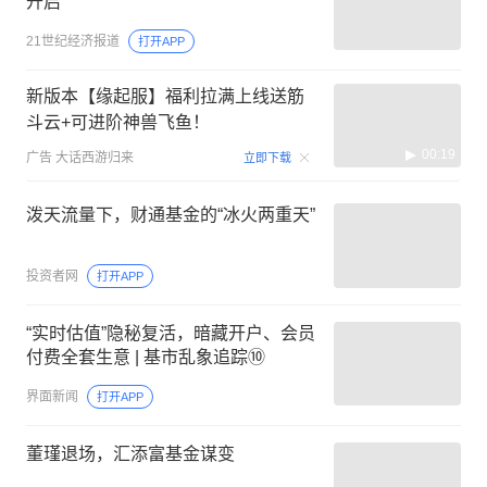
开启
21世纪经济报道
打开APP
新版本【缘起服】福利拉满上线送筋
斗云+可进阶神兽飞鱼！
00:19
广告
大话西游归来
立即下载
泼天流量下，财通基金的“冰火两重天”
投资者网
打开APP
“实时估值”隐秘复活，暗藏开户、会员
付费全套生意 | 基市乱象追踪⑩
界面新闻
打开APP
董瑾退场，汇添富基金谋变