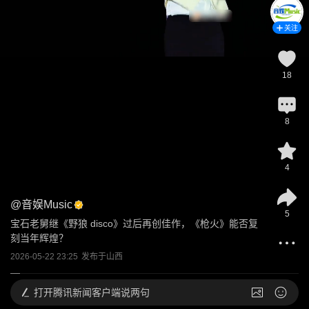
关注
18
8
4
@
音娱Music
5
宝石老舅继《野狼 disco》过后再创佳作，《枪火》能否复
刻当年辉煌？
2026-05-22 23:25
发布于
山西
打开
腾讯新闻客户端说两句