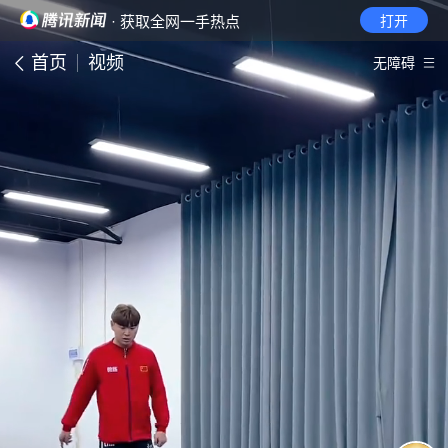
· 获取全网一手热点
打开
首页
视频
无障碍