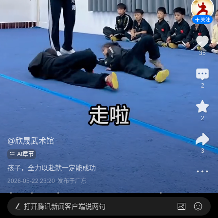
关注
35
2
2
@
欣晟武术馆
3
AI章节
孩子，全力以赴就一定能成功
2026-05-22 23:20
发布于
广东
打开
腾讯新闻客户端说两句