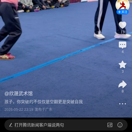
关注
13
4
3
8
@
欣晟武术馆
孩子，你突破的不仅仅是空翻更是突破自我
2026-05-22 23:19
发布于
广东
打开
腾讯新闻客户端说两句