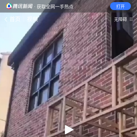
· 获取全网一手热点
打开
首页
视频
无障碍