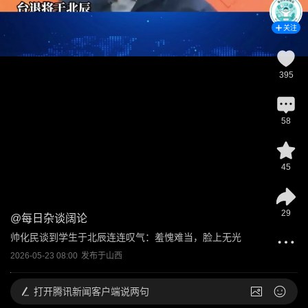
关注
395
58
45
29
@
每日杂谈阔论
帅化民谈到学生于北辰连连叹气：羞愧难当，脸上无光
2026-05-23 08:00
发布于
山西
打开
腾讯新闻客户端说两句