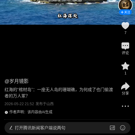
关注
7
评论
1
@
岁月镜影
红海的“棺材岛”：一座无人岛的珊瑚礁，为何成了也门偷渡
分享
者的万人冢？
2026-05-22 21:52
发布于
山西
作者声明：该内容由AI生成
打开
腾讯新闻客户端说两句