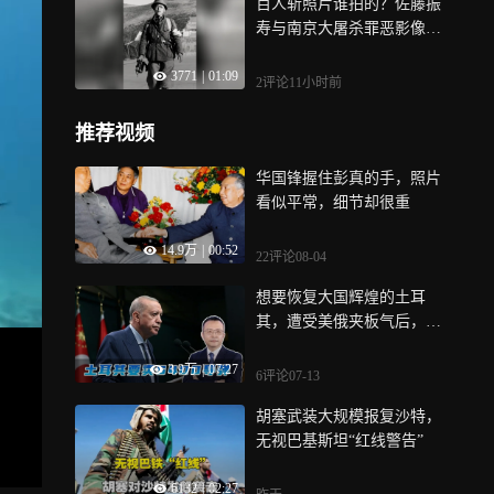
百人斩照片谁拍的？佐藤振
寿与南京大屠杀罪恶影像背
后的真相
3771
|
01:09
2评论
11小时前
推荐视频
华国锋握住彭真的手，照片
看似平常，细节却很重
14.9万
|
00:52
22评论
08-04
想要恢复大国辉煌的土耳
其，遭受美俄夹板气后，被
迫兜售S-400
3.9万
|
07:27
6评论
07-13
胡塞武装大规模报复沙特，
无视巴基斯坦“红线警告”
6132
|
02:27