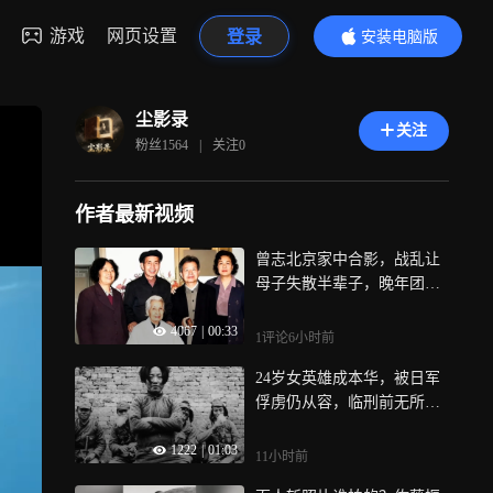
游戏
网页设置
登录
安装电脑版
内容更精彩
尘影录
关注
粉丝
1564
|
关注
0
作者最新视频
曾志北京家中合影，战乱让
母子失散半辈子，晚年团聚
多不易
4067
|
00:33
1评论
6小时前
24岁女英雄成本华，被日军
俘虏仍从容，临刑前无所畏
惧
1222
|
01:03
11小时前