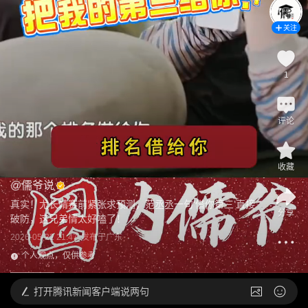
关注
1
评论
收藏
@
儒爷说
真实！尤长靖赛前紧张求预测，范丞丞一句‘借你第三’直接
分享
破防，这兄弟情太好嗑了！
2026-05-22 21:47
发布于
广东
个人观点，仅供参考
打开
腾讯新闻客户端说两句