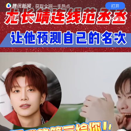
· 获取全网一手热点
打开
首页
视频
无障碍