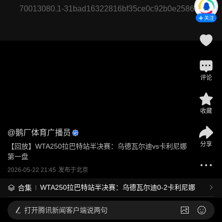
70013080.1-31bad16322816bf35ce0c92b0e258656
关注
评论
收藏
@
鹅厂体育广播员
分享
【回放】WTA250拉巴特站半决赛：乌德瓦尔迪vs卡利尼娜 
第一盘
2026-05-22 21:45
发布于
北京
WTA250拉巴特站半决赛：乌德瓦尔迪0-2卡利尼娜
合集
打开
腾讯新闻客户端说两句