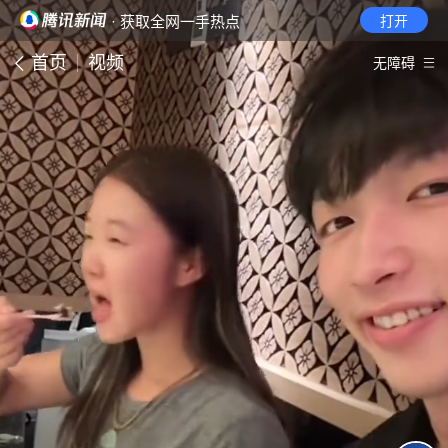
· 获取全网一手热点
打开
首页
视频
无障碍