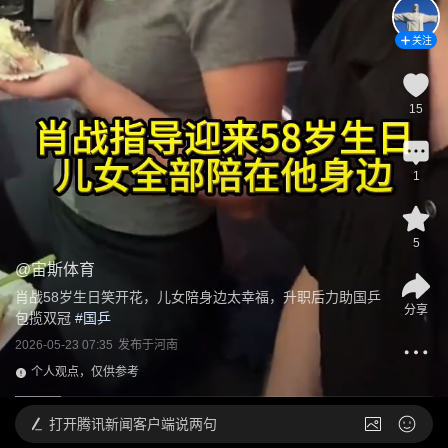
关注
15
1
5
@
宙斯体育
肖战58岁生日笑开花，儿女陪身边太幸福，升职后力助国乒
分享
包揽双冠
 #
国乒
2026-05-23 07:35
发布于
河南
个人观点，仅供参考
打开
腾讯新闻客户端说两句