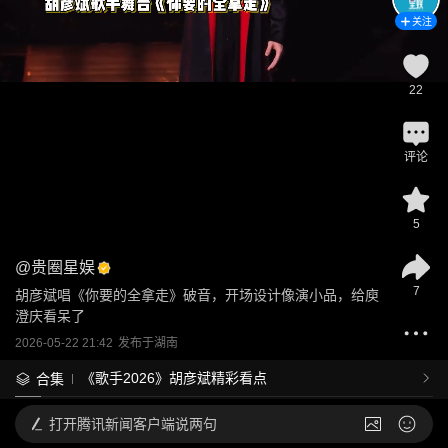
关注
22
评论
5
@
贵圈星娱
7
胡彦斌唱《你要的全拿走》破音，开场设计像演小品，给庾
澄庆看呆了
2026-05-22 21:42
发布于
湖南
《歌手2026》胡彦斌精彩看点
合集
打开
腾讯新闻客户端说两句