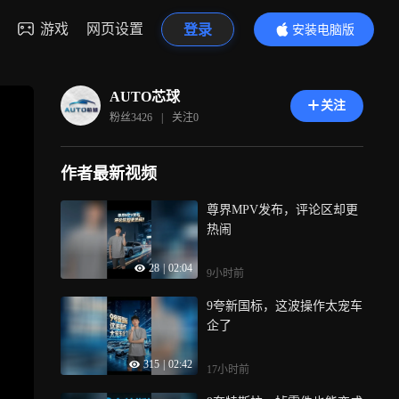
游戏
网页设置
登录
安装电脑版
内容更精彩
AUTO芯球
关注
粉丝
3426
|
关注
0
作者最新视频
尊界MPV发布，评论区却更
热闹
28
|
02:04
9小时前
9夸新国标，这波操作太宠车
企了
315
|
02:42
17小时前