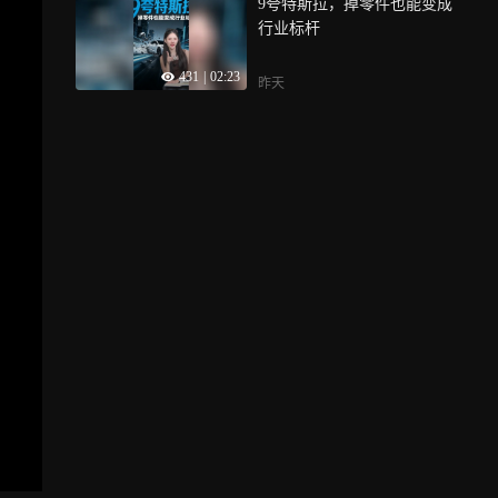
9夸特斯拉，掉零件也能变成
行业标杆
431
|
02:23
昨天