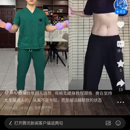
关注
5
评论
5
13
@
素心养生
女生最迷人的，从来不是年轻，而是越活越精致的状态
2026-05-23 08:00
发布于
吉林
打开
腾讯新闻客户端说两句