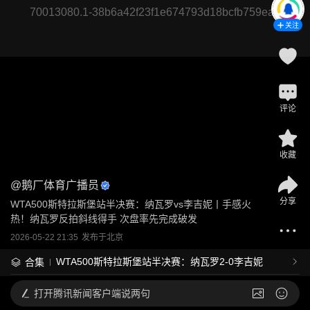
70013080.1-38b6a42f23f1e674793d18bcfb759ead
关注
评论
收藏
@
鹅厂体育广播员
分享
WTA500斯特拉斯堡站半决赛：纳瓦罗vs李吉妮丨手感火
热！纳瓦罗反拍斜线得手 次盘率先完成破发
2026-05-22 21:35
发布于
北京
WTA500斯特拉斯堡站半决赛：纳瓦罗2-0李吉妮
合集
打开
腾讯新闻客户端说两句