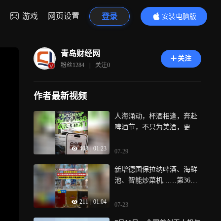
游戏
网页设置
登录
安装电脑版
内容更精彩
青岛财经网
关注
粉丝
1284
|
关注
0
作者最新视频
人海涌动，杯酒相逢，奔赴
啤酒节，不只为美酒，更是
不愿错过这座城市的烟火盛
403
|
01:23
会
07-29
新增德国保拉纳啤酒、海鲜
池、智能炒菜机……第36届
青岛国际啤酒节金沙滩啤酒
211
|
01:04
城，青岛啤酒大排档大篷全
07-23
新升级