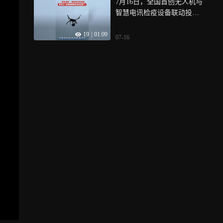
7月16日，全国首创无人机与
智慧电讯检疫设备联动投
送、北方地区首个无人机锚
19
|
01:09
地船舶供应试运行首飞活动
07-16
在青岛西海岸新区涵碧楼观
景平台举行，标志着青岛低
空应用从试验探索到实景运
营实现重大跨越