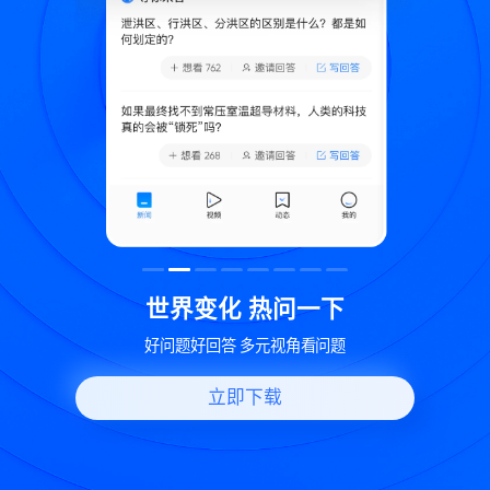
致
世界变化 热问一下
好问题好回答 多元视角看问题
立即下载