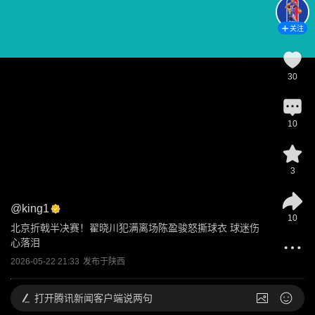
关注
30
10
3
@
king1
10
北京折戟半决赛！翟晓川犯满离场陈盈骏怒撕球衣 球迷伤
心落泪
2026-05-22 21:33
发布于
陕西
打开
腾讯新闻客户端说两句