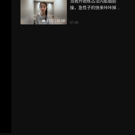
当我开始练古法内脏脂肪
操，急性子的快来咔咔掉
秤，一起来健康减脂变美吧
1720
|
01:08
07-06