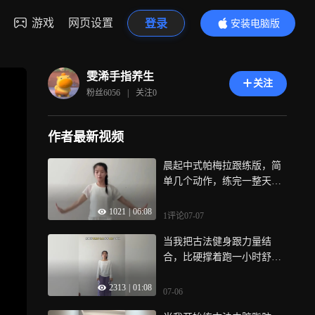
游戏
网页设置
登录
安装电脑版
内容更精彩
雯浠手指养生
关注
粉丝
6056
|
关注
0
作者最新视频
晨起中式帕梅拉跟练版，简
单几个动作，练完一整天都
活力满满
1021
|
06:08
1评论
07-07
当我把古法健身跟力量结
合，比硬撑着跑一小时舒
服，巨暴汗
2313
|
01:08
07-06