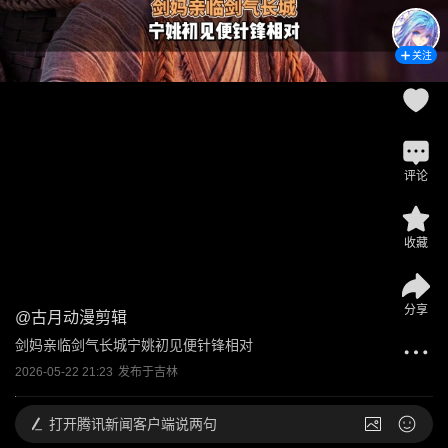
关注
评论
收藏
分享
@
古月动漫剪辑
剑妈亲临剑气长城宁姚初见便针锋相对
2026-05-22 21:23
发布于
吉林
打开
腾讯新闻客户端说两句