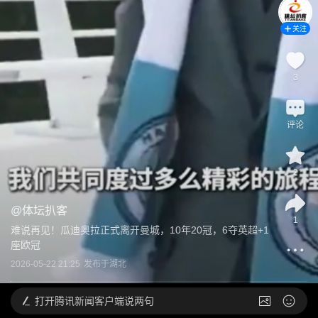
关注
3
评论
2
@
体坛扒客
1
难说再见！瓜迪奥拉正式离开曼城，10年20冠，6夺英超+1
座欧冠
2026-05-22 21:25
发布于
湖北
打开
腾讯新闻客户端说两句