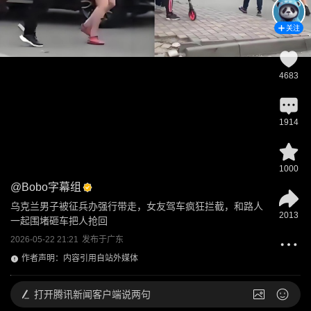
关注
4683
1914
1000
@
Bobo字幕组
乌克兰男子被征兵办强行带走，女友驾车疯狂拦截，和路人
2013
一起围堵砸车把人抢回
2026-05-22 21:21
发布于
广东
作者声明：内容引用自站外媒体
打开
腾讯新闻客户端说两句