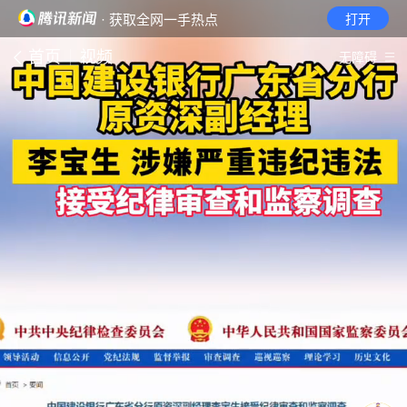
· 获取全网一手热点
打开
首页
视频
无障碍