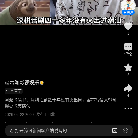
关注
1
评论
2
@
毒咖影视娱乐
AI章节
4
阿嬷的情书：深耕话剧数十年没有火出圈，客串写信大爷却
爆火成表情包
2026-05-22 20:23
发布于
河北
打开
腾讯新闻客户端说两句