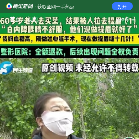
· 获取全网一手热点
打开
首页
视频
无障碍