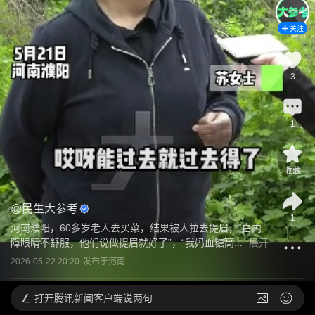
关注
3
1
收藏
@
民生大参考
1
河南濮阳，60多岁老人去买菜，结果被人拉去提眉，“白内
障眼睛不舒服，他们说做提眉就好了”，“我妈血糖高...
展开
2026-05-22 20:20
发布于
河南
打开
腾讯新闻客户端说两句