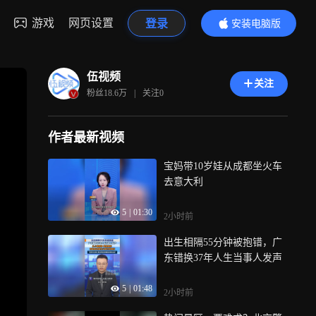
游戏
网页设置
登录
安装电脑版
内容更精彩
伍视频
关注
粉丝
18.6万
|
关注
0
作者最新视频
宝妈带10岁娃从成都坐火车
去意大利
5
|
01:30
2小时前
出生相隔55分钟被抱错，广
东错换37年人生当事人发声
5
|
01:48
2小时前