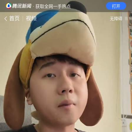
· 获取全网一手热点
打开
首页
视频
无障碍