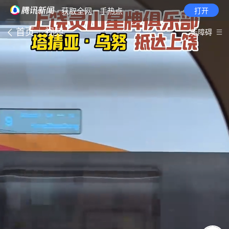
· 获取全网一手热点
打开
首页
视频
无障碍