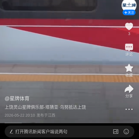
关注
3
评论
收藏
分享
@
星牌体育
上饶灵山星牌俱乐部-塔猜亚·乌努抵达上饶
2026-05-22 20:10
发布于
江西
打开
腾讯新闻客户端说两句