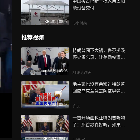
中国援古巴新一批家用太阳
能设备交付
591
|
00:48
-5小时前
推荐视频
特朗普闯下大祸，鲁莽撕毁
停火备忘录，让美霸权遭全
球反噬
6.9万
|
05:06
31评论
昨天
地主家也没有余粮？特朗普
回应乌克兰急需防空导弹：
我们也要导弹！
686
|
00:58
昨天
一首开场曲也让特朗普听嗨
了：那首歌真好听，如果没
赢，我就不会经常听那首
4582
|
00:19
歌，鲁比奥都不想笑