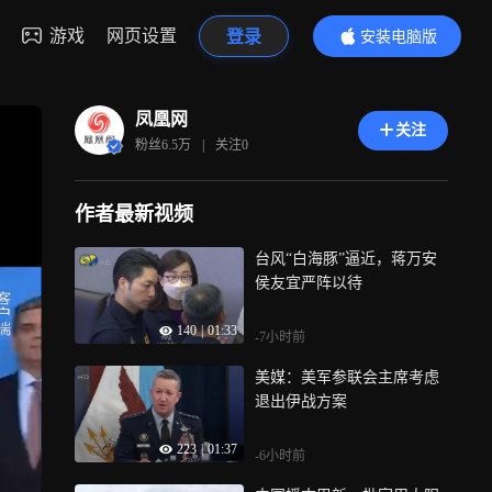
游戏
网页设置
登录
安装电脑版
内容更精彩
凤凰网
关注
粉丝
6.5万
|
关注
0
作者最新视频
台风“白海豚”逼近，蒋万安
侯友宜严阵以待
140
|
01:33
-7小时前
美媒：美军参联会主席考虑
退出伊战方案
223
|
01:37
-6小时前