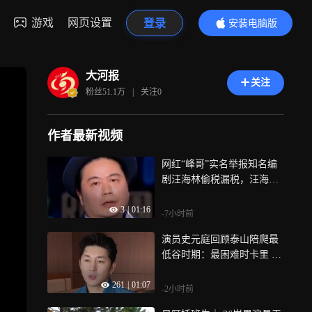
游戏
网页设置
登录
安装电脑版
内容更精彩
大河报
关注
粉丝
51.1万
|
关注
0
作者最新视频
网红“峰哥”实名举报知名编
剧汪海林偷税漏税，汪海林
回应：某些网红为了流量炒
3
|
01:16
作，该事件仅处于举报受理
-7小时前
阶段，暂无官方调查结论
演员史元庭回顾泰山陪爬最
低谷时期：最困难时卡里 只
剩2万元，眼看坐吃山空
261
|
01:07
-2小时前