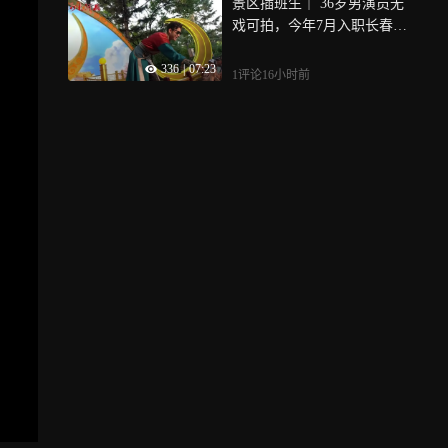
景区插班生｜ 36岁男演员无
戏可拍，今年7月入职长春市
动植物公园担任二郎神NP
336
|
07:23
C，在景区，他经历过舞台
1评论
16小时前
冷场和观众搅局，也因粉丝
捧场感动落泪，他首次谈及
薪资待遇，称能多赚钱也不
敢花……