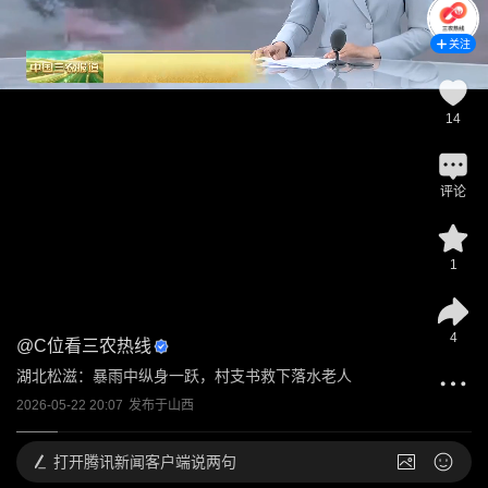
关注
14
评论
1
4
@
C位看三农热线
湖北松滋：暴雨中纵身一跃，村支书救下落水老人
2026-05-22 20:07
发布于
山西
打开
腾讯新闻客户端说两句