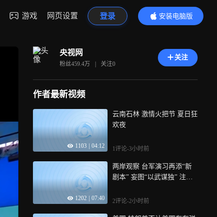
游戏
网页设置
登录
安装电脑版
内容更精彩
央视网
关注
粉丝
459.4万
|
关注
0
作者最新视频
云南石林 激情火把节 夏日狂
欢夜
1103
|
04:12
1评论
-3小时前
两岸观察 台军演习再添“新
剧本” 妄图“以武谋独” 注定
以卵击石
1202
|
07:40
2评论
-2小时前