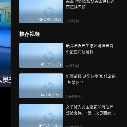
美国 特朗普否认美国存在弹
药短缺问题
2405
|
00:39
-1小时前
推荐视频
最高法发布生态环境法典首
个配套司法解释
377
|
01:42
46分钟前
新闻链接 从早热到晚 什么是
“热带夜”？
710
|
02:22
1评论
昨天
女子称为女主播花30万后怀
疑被套路，“第一次见面她说
我帅，跟老公没感情”，女主
7.0万
|
06:49
播回应