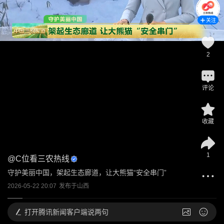
关注
2
评论
收藏
1
@
C位看三农热线
守护美丽中国，架起生态廊道，让大熊猫“安全串门”
2026-05-22 20:07
发布于
山西
打开
腾讯新闻客户端说两句